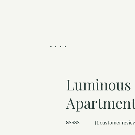
Luminous 
Apartmen
(
1
customer revie
Rated
1
5.00