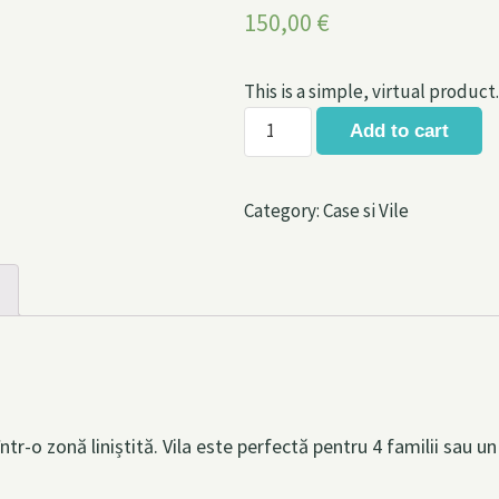
out of 5
150,00
€
based on
customer
rating
This is a simple, virtual product.
Luminous
Add to cart
Luxury
Apartments
Category:
Case si Vile
quantity
ntr-o zonă liniștită. Vila este perfectă pentru 4 familii sau 