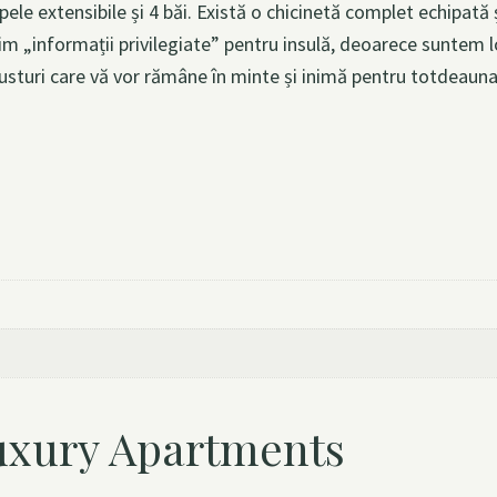
ele extensibile și 4 băi. Există o chicinetă complet echipată ș
im „informații privilegiate” pentru insulă, deoarece suntem l
e, gusturi care vă vor rămâne în minte și inimă pentru totdeauna
xury Apartments