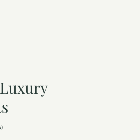
Luxury
ts
w)