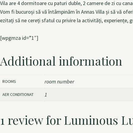
Vila are 4 dormitoare cu paturi duble, 2 camere de zi cu canap
Vom fi bucuroși să vă întâmpinăm în Annas Villa și să vă ofer
ezitați să ne cereți sfatul cu privire la activități, experienț
[wpgmza id=”1″]
Additional information
room number
ROOMS
1
AER CONDITIONAT
1 review for
Luminous Lu