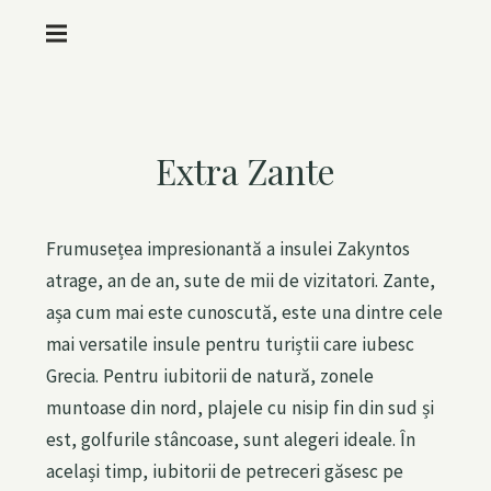
M
e
n
S
u
k
Extra Zante
i
p
t
Frumusețea impresionantă a insulei Zakyntos
o
atrage, an de an, sute de mii de vizitatori. Zante,
c
așa cum mai este cunoscută, este una dintre cele
o
mai versatile insule pentru turiștii care iubesc
n
Grecia. Pentru iubitorii de natură, zonele
t
muntoase din nord, plajele cu nisip fin din sud și
e
est, golfurile stâncoase, sunt alegeri ideale. În
n
același timp, iubitorii de petreceri găsesc pe
t