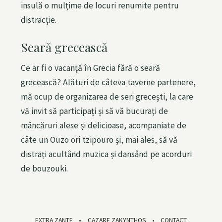
insulă o mulțime de locuri renumite pentru
distracție.
S
e
Seară grecească
a
Press Esc to cancel.
r
Ce ar fi o vacanță în Grecia fără o seară
c
grecească? Alături de câteva taverne partenere,
h
mă ocup de organizarea de seri grecești, la care
f
vă invit să participați și să vă bucurați de
o
mâncăruri alese și delicioase, acompaniate de
r
câte un Ouzo ori tzipouro și, mai ales, să vă
:
distrați acultând muzica și dansând pe acorduri
de bouzouki.
EXTRA ZANTE
CAZARE ZAKYNTHOS
CONTACT