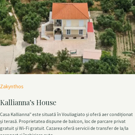
c
h
f
o
r
:
C
Zakynthos
a
Kallianna’s House
t
e
Casa Kallianna" este situată în Vouliagiato și oferă aer condiționat
g
și terasă. Proprietatea dispune de balcon, loc de parcare privat
o
gratuit și Wi-Fi gratuit. Cazarea oferă servicii de transfer de la/la
r