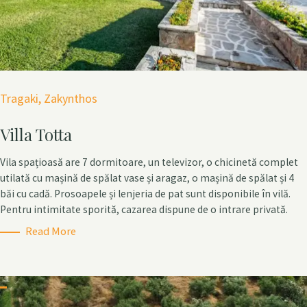
C
Tragaki
Zakynthos
a
Villa Totta
t
e
Vila spațioasă are 7 dormitoare, un televizor, o chicinetă complet
g
utilată cu mașină de spălat vase și aragaz, o mașină de spălat și 4
o
băi cu cadă. Prosoapele și lenjeria de pat sunt disponibile în vilă.
r
Pentru intimitate sporită, cazarea dispune de o intrare privată.
i
Read More
e
S
s
e
a
Press Esc to cancel.
r