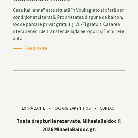
e
Casa Kallianna" este situată în Vouliagiato și oferă aer
g
condiționat și terasă. Proprietatea dispune de balcon,
o
loc de parcare privat gratuit și Wi-Fi gratuit. Cazarea
r
oferă servicii de transfer de la/la aeroport și închiriere
i
auto.
e
Read More
s
EXTRA ZANTE
CAZARE ZAKYNTHOS
CONTACT
Toate drepturile rezervate. MihaelaBaidoc ©
2026 MihaelaBaidoc.gr.