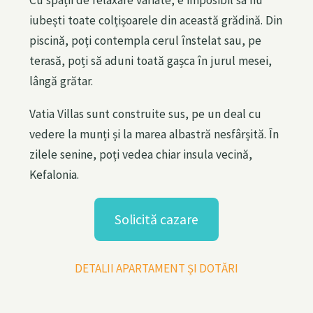
Cu spații de relaxare variate, e imposibil sa nu
iubești toate colțișoarele din această grădină. Din
piscină, poți contempla cerul înstelat sau, pe
terasă, poți să aduni toată gașca în jurul mesei,
lângă grătar.
Vatia Villas sunt construite sus, pe un deal cu
vedere la munți și la marea albastră nesfârșită. În
zilele senine, poți vedea chiar insula vecină,
Kefalonia.
Solicită cazare
DETALII APARTAMENT ȘI DOTĂRI