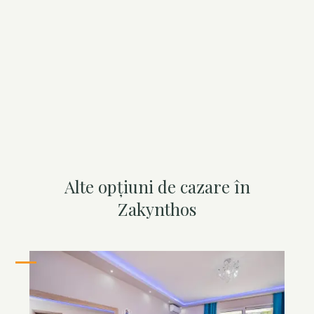
n
a
v
i
g
a
t
i
Alte opțiuni de cazare în
o
Zakynthos
n