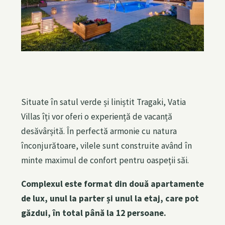
r
y
5
,
2
0
2
2
Situate în satul verde și liniștit Tragaki, Vatia
Villas îți vor oferi o experiență de vacanță
desăvârșită. În perfectă armonie cu natura
înconjurătoare, vilele sunt construite având în
minte maximul de confort pentru oaspeții săi.
Complexul este format din două apartamente
de lux, unul la parter și unul la etaj, care pot
găzdui, în total până la 12 persoane.