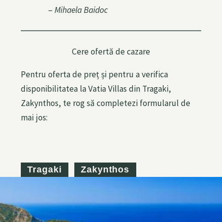
–
Mihaela Baidoc
Cere ofertă de cazare
Pentru oferta de preț și pentru a verifica
disponibilitatea la Vatia Villas din Tragaki,
Zakynthos, te rog să completezi formularul de
S
mai jos:
e
a
Press Esc to cancel.
r
c
Tragaki
Zakynthos
h
f
o