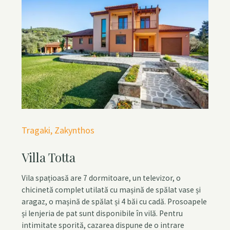
C
Tragaki
Zakynthos
a
Villa Totta
t
e
Vila spațioasă are 7 dormitoare, un televizor, o
g
chicinetă complet utilată cu mașină de spălat vase și
o
aragaz, o mașină de spălat și 4 băi cu cadă. Prosoapele
r
și lenjeria de pat sunt disponibile în vilă. Pentru
i
intimitate sporită, cazarea dispune de o intrare