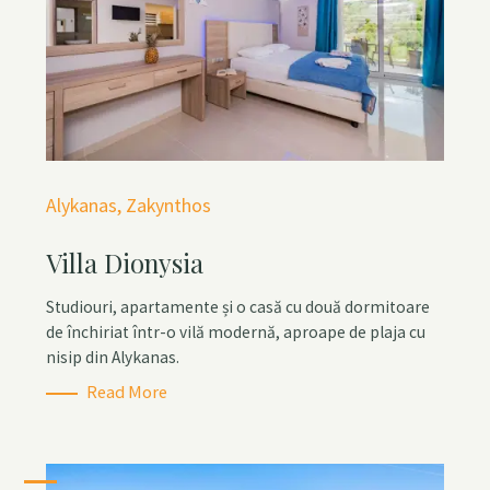
C
Alykanas
Zakynthos
a
Villa Dionysia
t
e
Studiouri, apartamente și o casă cu două dormitoare
g
de închiriat într-o vilă modernă, aproape de plaja cu
o
nisip din Alykanas.
r
Read More
i
e
s